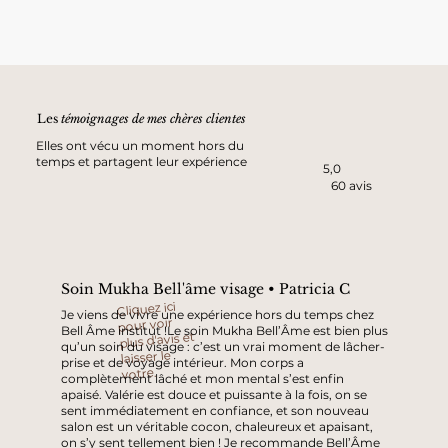
Les
témoignages de mes chères clientes
Elles ont vécu un moment hors du
temps et partagent leur expérience
5,0
60 avis
Soin Mukha Bell'âme visage • Patricia C
Cliquez ici
Je viens de vivre une expérience hors du temps chez
pour voir
Bell Âme institut !Le soin Mukha Bell’Âme est bien plus
plus d'avis et
qu’un soin du visage : c’est un vrai moment de lâcher-
laisser le
prise et de voyage intérieur. Mon corps a
votre.
complètement lâché et mon mental s’est enfin
apaisé. Valérie est douce et puissante à la fois, on se
sent immédiatement en confiance, et son nouveau
salon est un véritable cocon, chaleureux et apaisant,
on s’y sent tellement bien ! Je recommande Bell’Âme